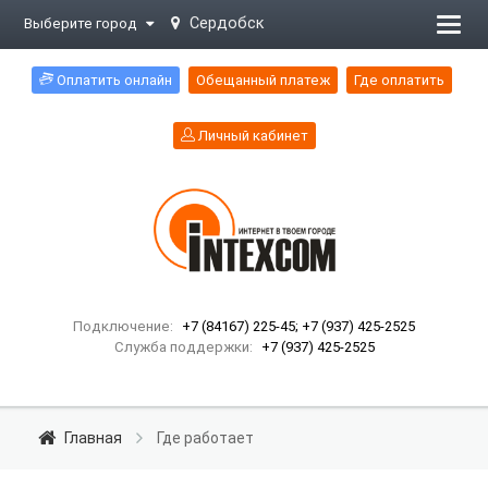
Сердобск
Выберите город
Откр
меню
Оплатить онлайн
Обещанный платеж
Где оплатить
Личный кабинет
Подключение:
+7 (84167) 225-45; +7 (937) 425-2525
Служба поддержки:
+7 (937) 425-2525
Главная
Где работает