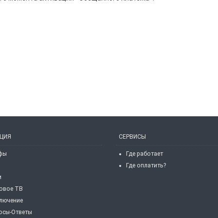
ЦИЯ
СЕРВИСЫ
фы
Где работает
N
Где оплатить?
и
овое ТВ
лючение
осы-Ответы