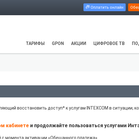
Оплатить онлайн
Обе
ТАРИФЫ
GPON
АКЦИИ
ЦИФРОВОЕ ТВ
ПО
оляющий восстановить доступ* к услугам INTEXCOM в ситуации, к
ом кабинете
и продолжайте пользоваться услугами Инт
ей с момента активации «Обещанного платежа».