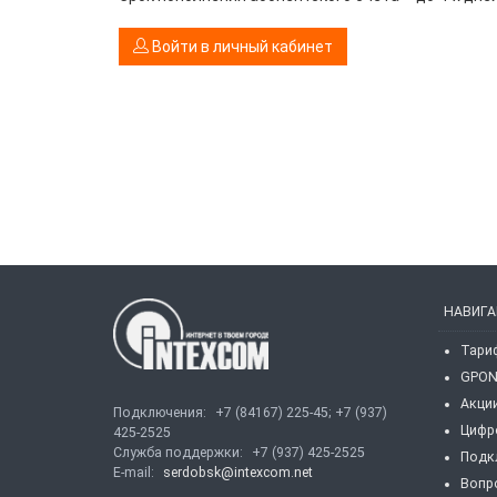
Войти в личный кабинет
НАВИГА
Тари
GPO
Акци
Подключения:
+7 (84167) 225-45; +7 (937)
Цифр
425-2525
Служба поддержки:
+7 (937) 425-2525
Подк
E-mail:
serdobsk@intexcom.net
Вопр